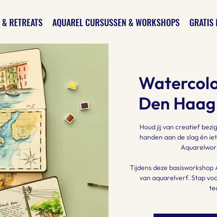
 & RETREATS
AQUAREL CURSUSSEN & WORKSHOPS
GRATIS 
Watercolo
Den Haag |
Houd jij van creatief bezi
handen aan de slag én iet
Aquarelwork
Tijdens deze basisworkshop 
van aquarelverf. Stap voor
te