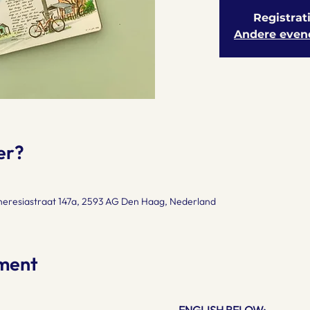
Registrat
Andere even
er?
Theresiastraat 147a, 2593 AG Den Haag, Nederland
ment