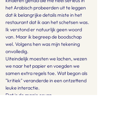
kinderen gehad die me heel serieus in 
het Arabisch probeerden uit te leggen 
dat ik belangrijke details miste in het 
restaurant dat ik aan het schetsen was. 
Ik verstond er natuurlijk geen woord 
van. Maar ik begreep de boodschap 
wel. Volgens hen was mijn tekening 
onvolledig.
Uiteindelijk moesten we lachen, wezen 
we naar het papier en voegden we 
samen extra regels toe. Wat begon als 
"kritiek" veranderde in een ontzettend 
leuke interactie.
Dat is de magie ervan.
Op die momenten voel je je echt 
onderdeel van een plek, in plaats van er 
alleen maar doorheen te reizen.
Als je dit ooit zelf eens wilt proberen, 
begin dan klein.